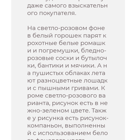
даже самого взыскательн
ого покупателя.
На светло-розовом фоне
в белый горошек парят к
рохотные белые ромашк
и и погремушки, бледно-
розовые соски и бутылоч
ки, бантики и мячики. А н
а пушистых облаках лета
ют разноцветные лошадк
и с пышными гривами. К
роме светло-розового ва
рианта, рисунок есть в не
жно-зеленом цвете. Такж
е у рисунка есть рисунок-
компаньон, выполненны
й с использованием бело