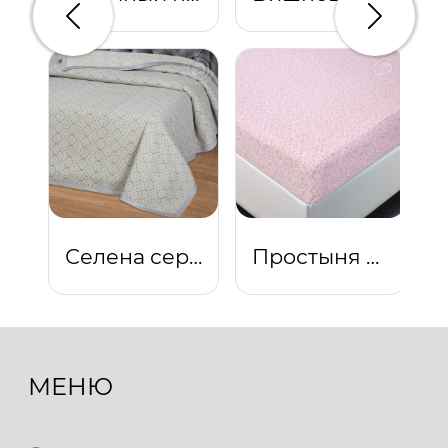
Предыдущий
Следую
Селена серая
Простыня на резинке "Узор"
МЕНЮ