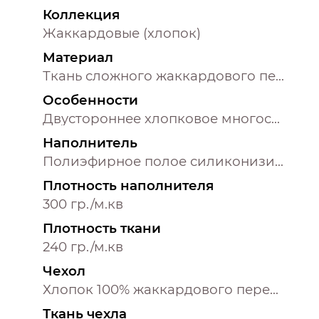
Коллекция
Жаккардовые (хлопок)
Материал
Ткань сложного жаккардового переплетения внутри п/э нитка
Особенности
Двустороннее хлопковое многослойное жаккардовое покрывало с тонким наполнителем и контурной декоративной строчкой и отделочным хлопковым кантом
Наполнитель
Полиэфирное полое силиконизированное извитое волокно
Плотность наполнителя
300 гр./м.кв
Плотность ткани
240 гр./м.кв
Чехол
Хлопок 100% жаккардового переплетения
Ткань чехла