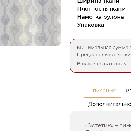
Ширина ткани
Плотность ткани
Намотка рулона
Упаковка
Минимальная сумма о
Предоставляются скид
В ткани возможны усл
Описание
Р
Дополнительн
«Эстетик» – си