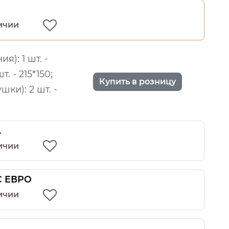
ичии
): 1 шт. -
т. - 215*150;
Купить в розницу
шки): 2 шт. -
.
ичии
 С ЕВРО
ичии