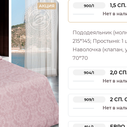
1,5 СП.
АКЦИЯ
900/1
Нет в нал
Пододеяльник (молния
215*145; Простыня: 1 ш
Наволочка (клапан, у
70*70
2,0 СП
904/1
Нет в нал
2 СП.
909/1
Нет в нал
ЕВРО
914/1