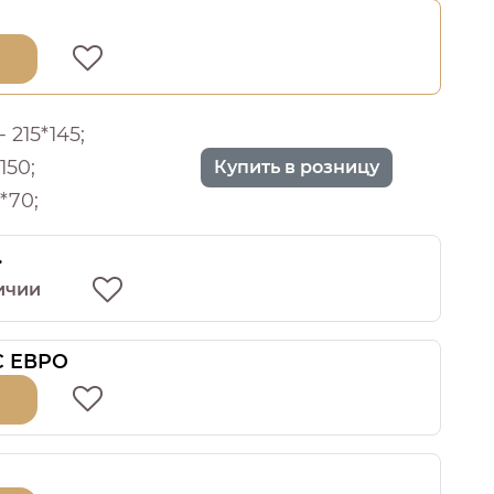
 215*145;
150;
Купить в розницу
*70;
.
ичии
 С ЕВРО